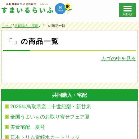
MENU
このページの本文へ
現
トップ
/
共同購入・宅配
/
「」の商品一覧
在
の
「」の商品一覧
位
置：
カゴの中を見る
共同購入・宅配
2026年鳥取県産二十世紀梨・新甘泉
全国うまいものお取り寄せフェア夏
美食宅配 夏号
日本トリム電解水カートリッジ